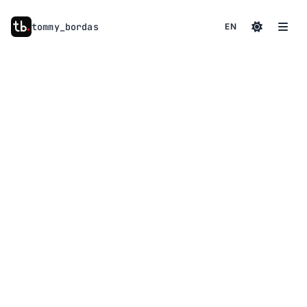
tommy
_
bordas
EN
à propos
01
compétences
02
services
03
contact
04
actualités
05