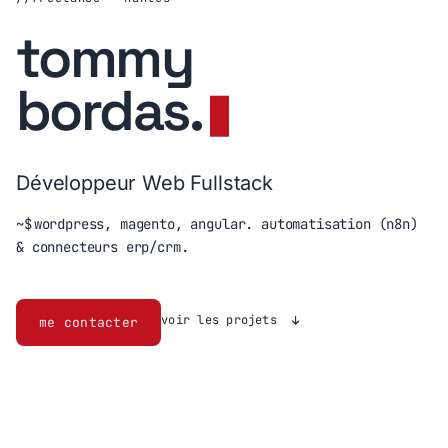
tommy
bordas
.
Développeur Web Fullstack
~$
wordpress, magento, angular. automatisation (n8n)
& connecteurs erp/crm.
voir les projets
me contacter