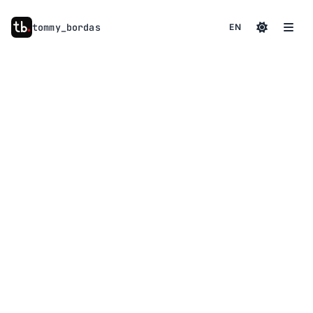
tommy
_
bordas
EN
à propos
01
compétences
02
services
03
contact
04
actualités
05