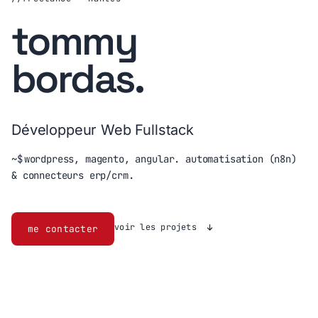
tommy
bordas
.
Développeur Web Fullstack
~$
wordpress, magento, angular. automatisation (n8n)
& connecteurs erp/crm.
voir les projets
me contacter