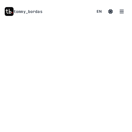
tommy
_
bordas
EN
à propos
01
compétences
02
services
03
contact
04
actualités
05