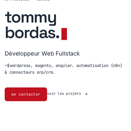
tommy
bordas
.
Développeur Web Fullstack
~$
wordpress, magento, angular. automatisation (n8n)
& connecteurs erp/crm.
voir les projets
me contacter