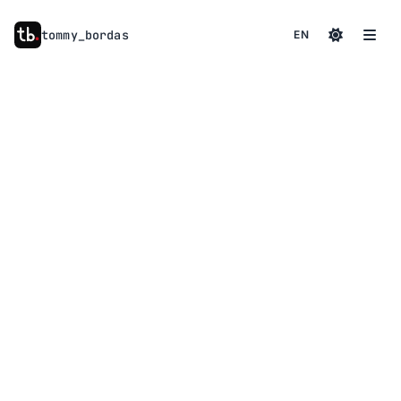
tommy
_
bordas
EN
à propos
01
compétences
02
services
03
contact
04
actualités
05