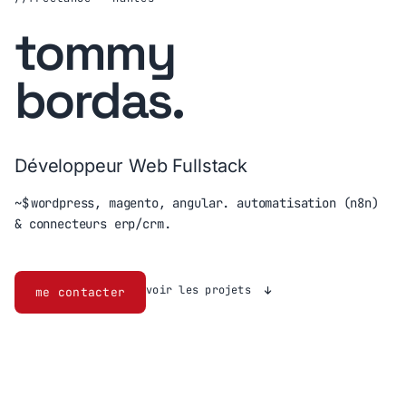
tommy
bordas
.
Développeur Web Fullstack
~$
wordpress, magento, angular. automatisation (n8n)
& connecteurs erp/crm.
voir les projets
me contacter