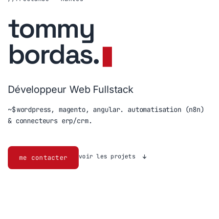
tommy
bordas
.
Développeur Web Fullstack
~$
wordpress, magento, angular. automatisation (n8n)
& connecteurs erp/crm.
voir les projets
me contacter