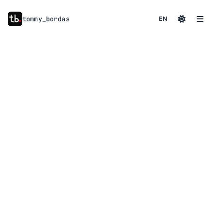
tommy
_
bordas
EN
à propos
01
compétences
02
services
03
contact
04
actualités
05