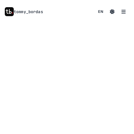
tommy
_
bordas
EN
à propos
01
compétences
02
services
03
contact
04
actualités
05