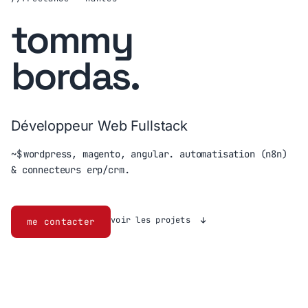
tommy
bordas
.
Développeur Web Fullstack
~$
wordpress, magento, angular. automatisation (n8n)
& connecteurs erp/crm.
voir les projets
me contacter