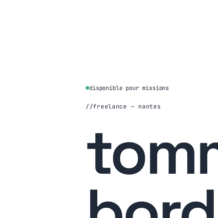
disponible pour missions
freelance — nantes
tom
bord