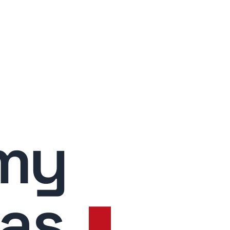
my
as
.