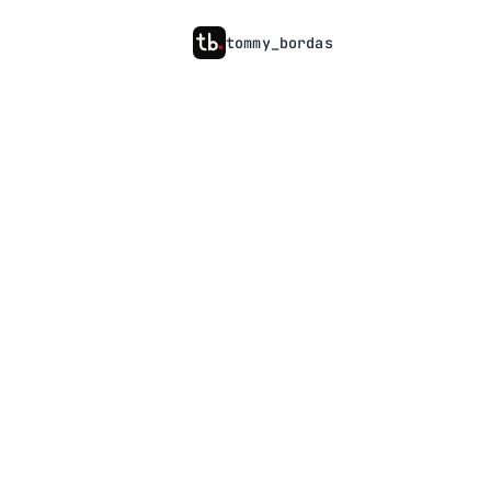
tommy
_
bordas