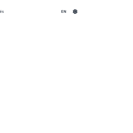
és
EN